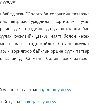
дүүлдэг.
 байгуулсан “Орлого ба хөрөнгийн татварыг
хийх явдлаас урьдчилан сэргийлэх тухай
ршин суугч этгээдийн суутгуулан төлөх албан
жуулах хүсэлтийн ДТ-01 маягт болон нөхөх
бан татварыг тодорхойлох, баталгаажуулах
варын зорилгоор байнгын оршин суугч татвар
илгээний ДТ-03 маягт болон нөхөх зааврыг
й улсын жагсаалтыг
энд дарж үзнэ үү
тухай тушаал
энд дарж үзнэ үү.