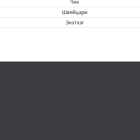
Чех
Швейцари
Энэтхэг