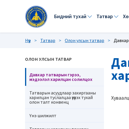
бидний тухай
татвар
х
Нүүр
>
Татвар
>
Олон улсын татвар
>
Давхар
Да
ОЛОН УЛСЫН ТАТВАР
ха
Давхар татварын гэрээ,
мэдээлэл харилцан солилцох
Татварын асуудлаар захиргааны
Хуваалц
харилцан туслалцаа үзүүлэх тухай
олон талт конвенц
Үнэ шилжилт