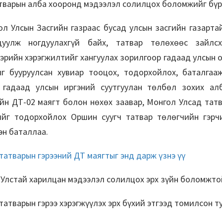
тварын алба хооронд мэдээлэл солилцох боломжийг бүр
Улсын Засгийн газраас бусад улсын засгийн газартай
дуулж ногдуулахгүй байх, татвар төлөхөөс зайлс
эрийн хэрэгжилтийг хангуулах зорилгоор гадаад улсын о
ыг бууруулсан хувиар тооцох, тодорхойлох, баталгаа
, гадаад улсын иргэний суутгуулан төлбөл зохих ал
йн ДТ-02 маягт болон нөхөх заавар, Монгол Улсад тат
ийг тодорхойлох Оршин суугч татвар төлөгчийн гэрч
эн баталлаа.
татварын гэрээний ДТ маягтыг энд дарж үзнэ үү
Улстай харилцан мэдээлэл солилцох эрх зүйн боломжто
татварын гэрээ хэрэгжүүлэх эрх бүхий этгээд томилсон 