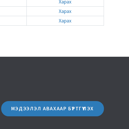
Харах
Харах
Харах
МЭДЭЭЛЭЛ АВАХААР БҮРТГҮҮЛЭХ