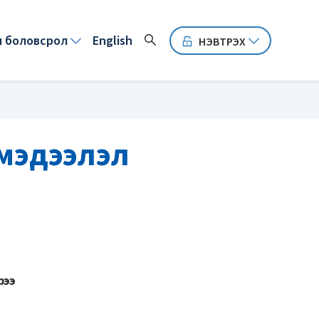
н боловсрол
english
НЭВТРЭХ
 мэдээлэл
рээ