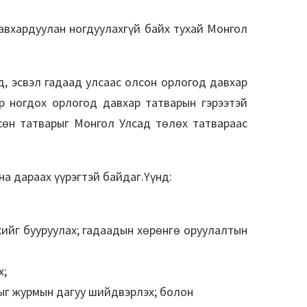
авхардуулан ногдуулахгүй байх тухай Монгол
, эсвэл гадаад улсаас олсон орлогод давхар
ар ногдох орлогод давхар татварын гэрээтэй
сөн татварыг Монгол Улсад төлөх татвараас
а дараах үүрэгтэй байдаг.Үүнд:
хийг бууруулах; гадаадын хөрөнгө оруулалтын
х;
ыг журмын дагуу шийдвэрлэх; болон