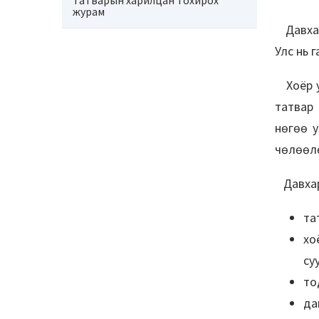
Татварын харилцан тохирох
журам
Давхар 
Улс нь 
Хоёр ул
татвар 
нөгөө у
чөлөөлө
Давхар 
та
хо
су
то
да