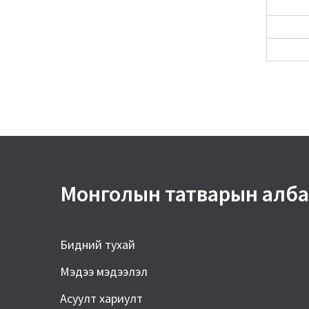
Монголын татварын алба
Бидний тухай
Мэдээ мэдээлэл
Асуулт хариулт