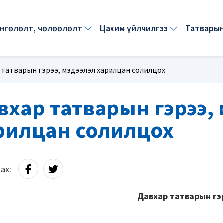
өнгөлөлт, чөлөөлөлт
цахим үйлчилгээ
татвары
 татварын гэрээ, мэдээлэл харилцан солилцох
вхар татварын гэрээ,
рилцан солилцох
ах:
Давхар татварын гэ