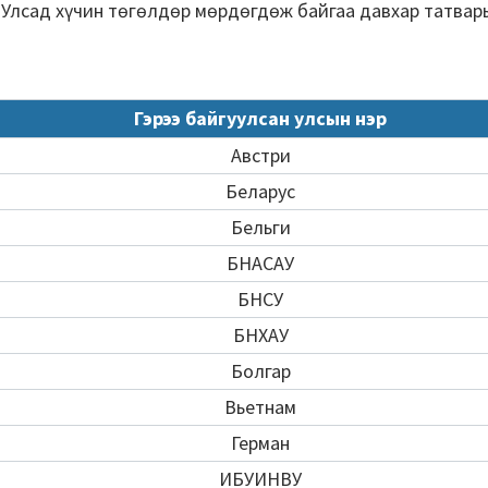
Улсад хүчин төгөлдөр мөрдөгдөж байгаа давхар татвары
Гэрээ байгуулсан улсын нэр
Австри
Беларус
Бельги
БНАСАУ
БНСУ
БНХАУ
Болгар
Вьетнам
Герман
ИБУИНВУ