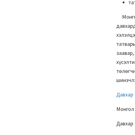
та
Монгол 
давхар
хэлэлцэ
татвар
заавар
хүсэлти
төлөгч
шинэчл
Давхар 
Монгол 
Давхар 