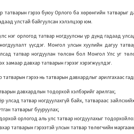
татварын гэрээ буюу Орлого ба хөрөнгийн татварыг д
гадаад улстай байгуулсан хэлэлцээр юм.
с нэг орлогод татвар ногдуулсны үр дүнд гадаад улсад
ногдуулалт үүсдэг. Монгол улсын хуулийн дагуу татв
лсад татвар ногдуулан төлсөн бол Монгол Улс уг төл
х замаар давхар татварын гэрээг хэрэгжүүлдэг.
татварын гэрээ нь татварын давхардлыг арилгахаас гадн
тварын давхардлын тодорхой хэлбэрийг арилгах;
ёр улсад татвар ногдуулахгүй байх, татвараас зайлсхий
утган татварыг бууруулах;
дорхой орлогод аль улс татвар ногдуулахыг тодорхойло
вхар татварын гэрээтэй улсын татвар төлөгчийн маргаан